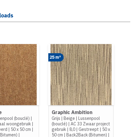
loads
25 m²
e
Graphic Ambition
enpool (bouclé)
|
Grijs
|
Beige
|
Lussenpool
aal woongebruik
|
(bouclé)
|
AC 33 Zwaar project
eerd
|
50 x 50 cm
|
gebruik
|
8,0
|
Gestreept
|
50 x
(Bitumen)
|
50 cm
|
Back2Back (Bitumen)
|