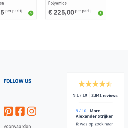
een
Polyamide
25
€ 225,00
per partij
per partij
FOLLOW US
/
9.1
10
2.641 reviews
9
/
10
Marc
Alexander Strijker
Ik was op zoek naar
voorwaarden