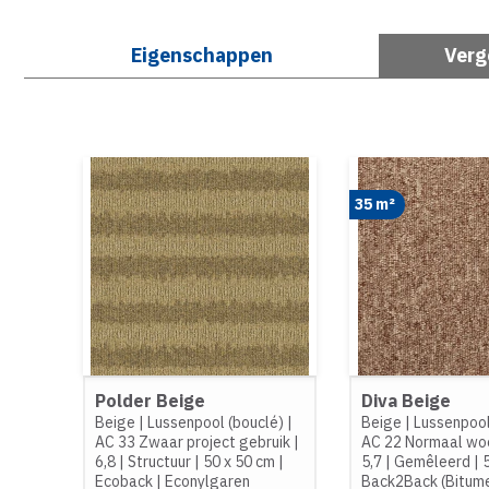
Eigenschappen
Verg
35 m²
Polder Beige
Diva Beige
Beige
|
Lussenpool (bouclé)
|
Beige
|
Lussenpool
AC 33 Zwaar project gebruik
|
AC 22 Normaal wo
6,8
|
Structuur
|
50 x 50 cm
|
5,7
|
Gemêleerd
|
Ecoback
|
Econylgaren
Back2Back (Bitum