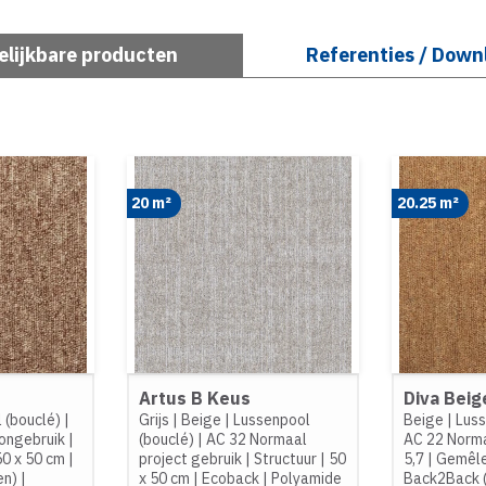
elijkbare producten
Referenties / Down
20 m²
20.25 m²
Artus B Keus
Diva Beig
 (bouclé)
|
Grijs
|
Beige
|
Lussenpool
Beige
|
Luss
ongebruik
|
(bouclé)
|
AC 32 Normaal
AC 22 Norm
50 x 50 cm
|
project gebruik
|
Structuur
|
50
5,7
|
Gemêl
en)
|
x 50 cm
|
Ecoback
|
Polyamide
Back2Back 