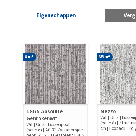
Eigenschappen
Verg
8 m²
35 m²
DSGN Absolute
Mezzo
Wit
|
Grijs
|
Lussen
Gebrokenwit
(bouclé)
|
Structuu
Wit
|
Grijs
|
Lussenpool
cm
|
Ecoback
|
Pol
(bouclé)
|
AC 33 Zwaar project
gebruik
|
7,2
|
Gestreept
|
50 x