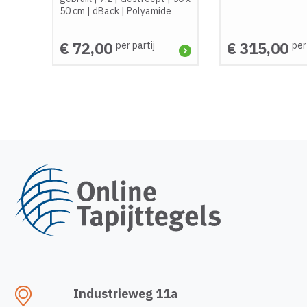
50 cm
|
dBack
|
Polyamide
€ 72,00
€ 315,00
per partij
per
Industrieweg 11a