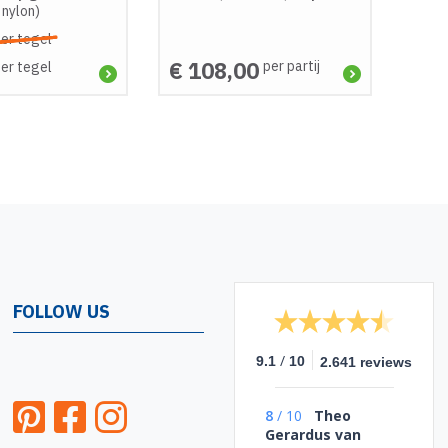
 nylon)
er tegel
€ 108,00
per partij
er tegel
FOLLOW US
/
9.1
10
2.641 reviews
8
/
10
Theo
Gerardus van