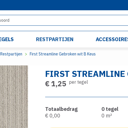
EGELS
RESTPARTIJEN
ACCESSOIRE
Restpartijen
First Streamline Gebroken wit B Keus
FIRST STREAMLINE
€ 1,25
per tegel
Totaalbedrag
0
tegel
€ 0,00
0
m²