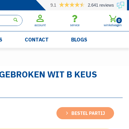
9.1
2.641 reviews
0
account
service
winkelwagen
S
CONTACT
BLOGS
 GEBROKEN WIT B KEUS
BESTEL PARTIJ