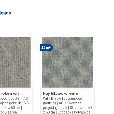
loads
12 m²
roken wit
Ray Blauw-creme
pool (bouclé)
|
AC
Wit
|
Blauw
|
Lussenpool
oject gebruik
|
5,5
(bouclé)
|
AC 32 Normaal
d
|
50 x 50 cm
|
project gebruik
|
Structuur
|
50
conylgaren
x 50 cm
|
Ecoback
|
Polyamide