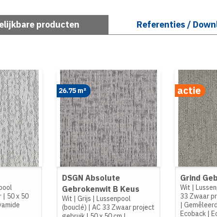
elijkbare producten
Referenties / Down
actie
26.75 m²
DSGN Absolute
Grind Geb
pool
Wit
|
Lussen
Gebrokenwit B Keus
r
|
50 x 50
33 Zwaar pr
Wit
|
Grijs
|
Lussenpool
yamide
|
Gemêleer
(bouclé)
|
AC 33 Zwaar project
Ecoback
|
E
gebruik
|
50 x 50 cm
|