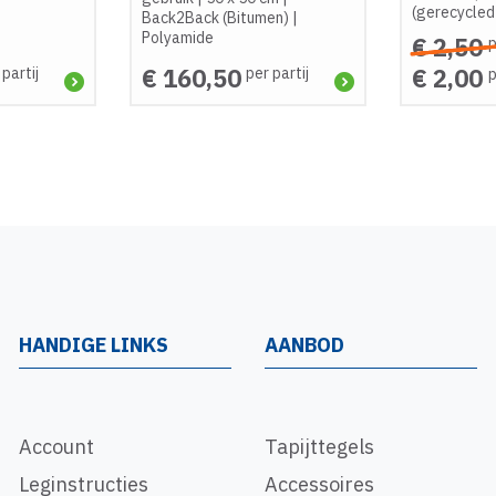
(gerecycled
Back2Back (Bitumen)
|
Polyamide
€ 2,50
p
€ 160,50
€ 2,00
 partij
per partij
p
HANDIGE LINKS
AANBOD
Account
Tapijttegels
Leginstructies
Accessoires