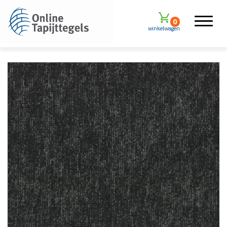
0
winkelwagen