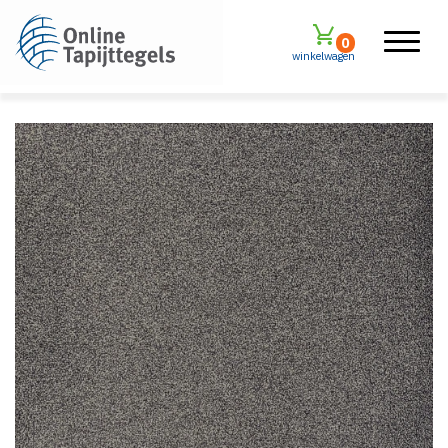
0
winkelwagen