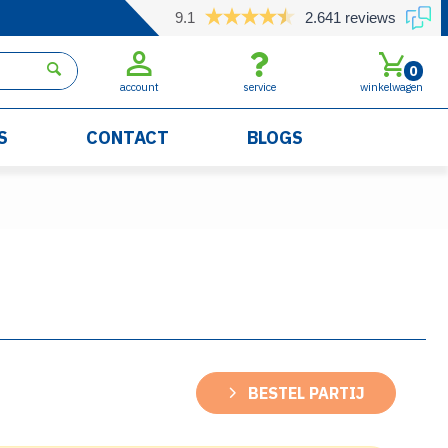
9.1
2.641 reviews
0
account
service
winkelwagen
S
CONTACT
BLOGS
BESTEL PARTIJ