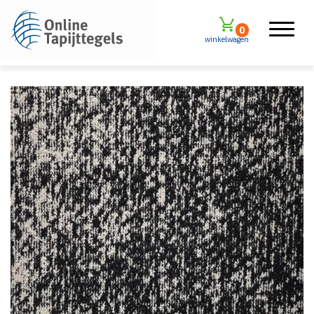
0
winkelwagen