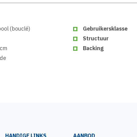
ool (bouclé)
Gebruikersklasse
Structuur
 cm
Backing
ide
HANDIGE LINKS
AANBOD