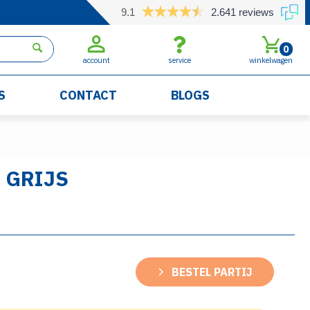
9.1
2.641 reviews
0
account
service
winkelwagen
S
CONTACT
BLOGS
 GRIJS
BESTEL PARTIJ