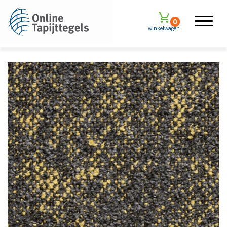
0
winkelwagen