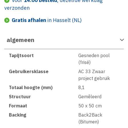
Voor
14:00 besteld
, dezelfde werkdag
verzonden
Gratis afhalen
in Hasselt (NL)
algemeen
Tapijtsoort
Gesneden pool
(frisé)
Gebruikersklasse
AC 33 Zwaar
project gebruik
Totaal hoogte (mm)
8,1
Structuur
Gemêleerd
Formaat
50 x 50 cm
Backing
Back2Back
(Bitumen)