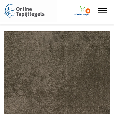
0
winkelwagen