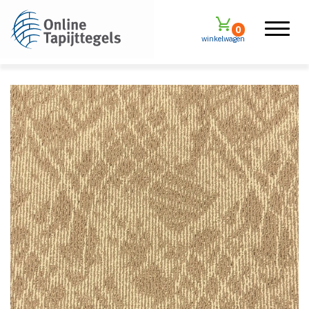
0
winkelwagen