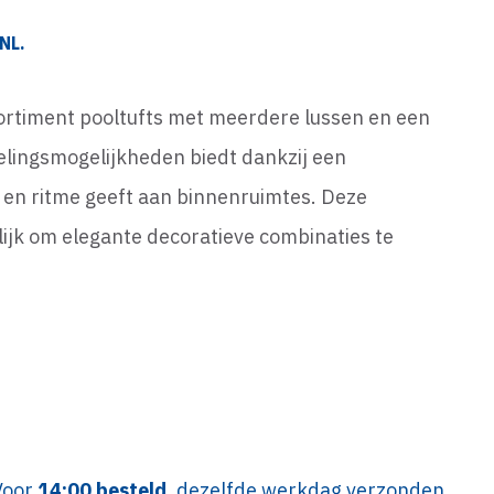
NL.
ortiment pooltufts met meerdere lussen en een
delingsmogelijkheden biedt dankzij een
f en ritme geeft aan binnenruimtes. Deze
lijk om elegante decoratieve combinaties te
Voor
14:00 besteld
, dezelfde werkdag verzonden