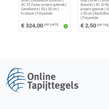
Bruin
|
Lussenpool (bouclé)
|
Grijs
|
Bruin
|
Lusse
AC 33 Zwaar project gebruik
|
(bouclé)
|
AC 32 N
Gemêleerd
|
50 x 50 cm
|
project gebruik
|
S
Ecoback
|
Polyamide
x 50 cm
|
Back2Bac
|
Polyamide
€ 324,00
€ 2,50
per partij
per teg