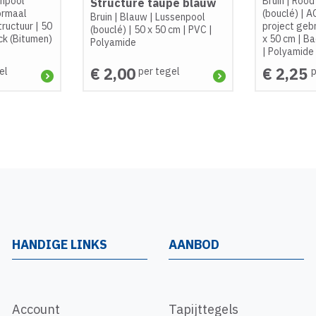
npool
Bruin
|
Rood
Structure taupe blauw
ormaal
(bouclé)
|
A
Bruin
|
Blauw
|
Lussenpool
tructuur
|
50
project geb
(bouclé)
|
50 x 50 cm
|
PVC
|
k (Bitumen)
x 50 cm
|
Ba
Polyamide
|
Polyamide
€ 2,00
€ 2,25
el
per tegel
p
HANDIGE LINKS
AANBOD
Account
Tapijttegels