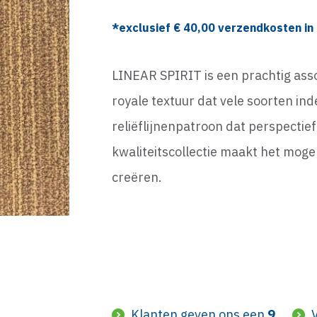
*exclusief €
40,00
verzendkosten in 
LINEAR SPIRIT is een prachtig ass
royale textuur dat vele soorten in
reliëflijnenpatroon dat perspectie
kwaliteitscollectie maakt het moge
creëren.
Klanten geven ons een
9