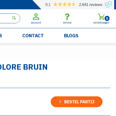
9.1
2.641 reviews
0
account
service
winkelwagen
S
CONTACT
BLOGS
OLORE BRUIN
BESTEL PARTIJ