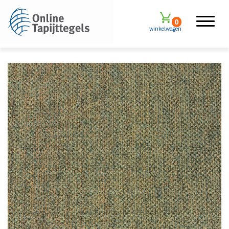
0
winkelwagen