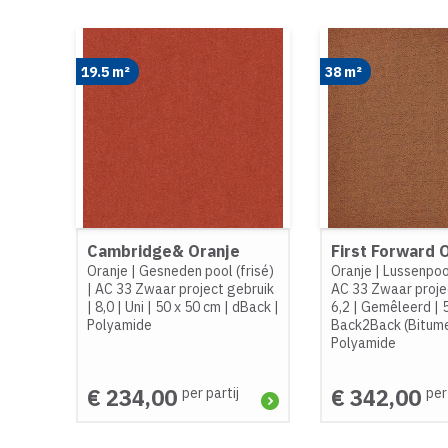
19.5 m²
38 m²
Cambridge& Oranje
First Forward 
Oranje
|
Gesneden pool (frisé)
Oranje
|
Lussenpoo
|
AC 33 Zwaar project gebruik
AC 33 Zwaar proje
|
8,0
|
Uni
|
50 x 50 cm
|
dBack
|
6,2
|
Gemêleerd
|
Polyamide
Back2Back (Bitum
Polyamide
€ 234,00
€ 342,00
per partij
per