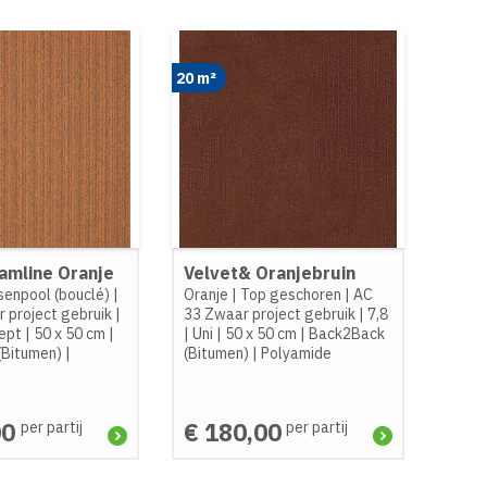
20 m²
eamline Oranje
Velvet& Oranjebruin
senpool (bouclé)
|
Oranje
|
Top geschoren
|
AC
 project gebruik
|
33 Zwaar project gebruik
|
7,8
ept
|
50 x 50 cm
|
|
Uni
|
50 x 50 cm
|
Back2Back
(Bitumen)
|
(Bitumen)
|
Polyamide
00
€ 180,00
per partij
per partij