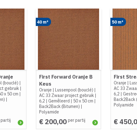
40 m²
50 m²
Oranje
First Forward Oranje B
First Str
l (bouclé)
|
Oranje
|
Lus
Keus
ct gebruik
|
AC 33 Zwaar
Oranje
|
Lussenpool (bouclé)
|
50 x 50 cm
|
6,2
|
Gestre
AC 33 Zwaar project gebruik
|
en)
|
Back2Back 
6,2
|
Gemêleerd
|
50 x 50 cm
|
Polyamide
Back2Back (Bitumen)
|
Polyamide
€ 200,00
€ 450,
 partij
per partij