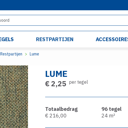
EGELS
RESTPARTIJEN
ACCESSOIRE
Restpartijen
Lume
LUME
€ 2,25
per tegel
Totaalbedrag
96
tegel
€ 216,00
24
m²