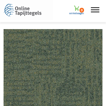
0
winkelwagen