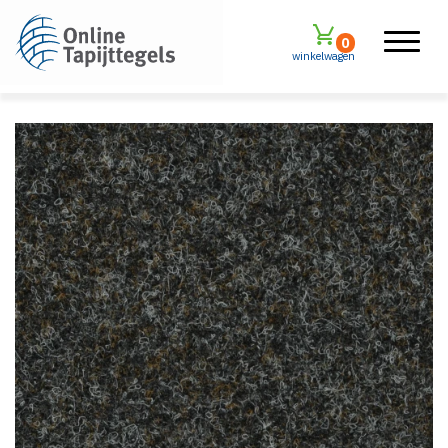
0
winkelwagen