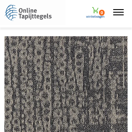
0
winkelwagen