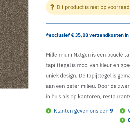
Dit product is niet op voorraad
*exclusief €
35,00
verzendkosten in 
Millennium Nxtgen is een bouclé ta
tapijttegel is mooi van kleur en g
uniek design. De tapijttegel is ge
aan een beter milieu. Door de zware
in huis als op kantoren, restaurant
Klanten geven ons een
9