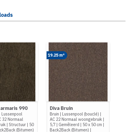
loads
19.25 m²
Marmaris 990
Diva Bruin
|
Lussenpool
Bruin
|
Lussenpool (bouclé)
|
C 32 Normaal
AC 22 Normaal woongebruik
|
ruik
|
Structuur
|
50
5,7
|
Gemêleerd
|
50 x 50 cm
|
ck2Back (Bitumen)
Back2Back (Bitumen)
|