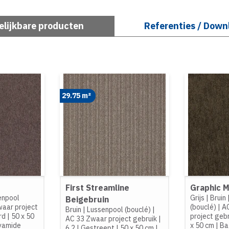
elijkbare producten
Referenties / Down
29.75 m²
First Streamline
Graphic 
enpool
Grijs
|
Bruin
Beigebruin
aar project
(bouclé)
|
A
Bruin
|
Lussenpool (bouclé)
|
rd
|
50 x 50
project geb
AC 33 Zwaar project gebruik
|
yamide
x 50 cm
|
Ba
6,2
|
Gestreept
|
50 x 50 cm
|