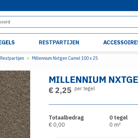
EGELS
RESTPARTIJEN
ACCESSOIRE
Restpartijen
Millennium Nxtgen Camel 100 x 25
MILLENNIUM NXTGE
€ 2,25
per tegel
Totaalbedrag
0
tegel
€ 0,00
0
m²