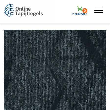
0
winkelwagen