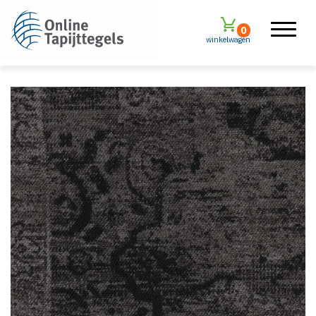
0
winkelwagen