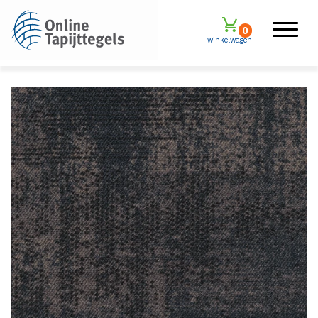
0
winkelwagen