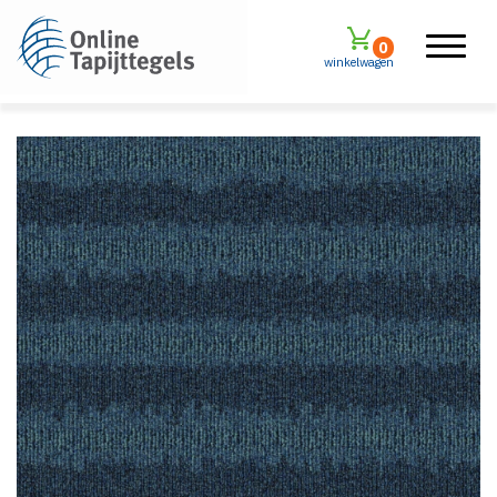
0
winkelwagen