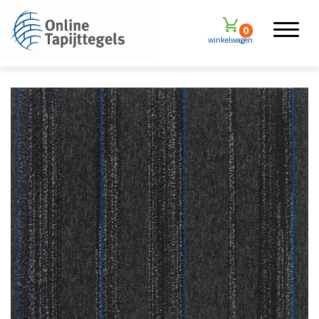
0
winkelwagen