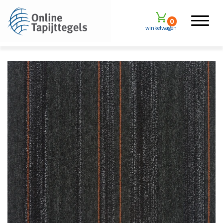
0
winkelwagen