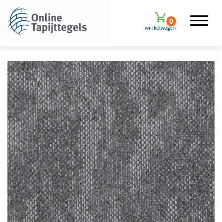
0
winkelwagen