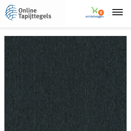
0
winkelwagen