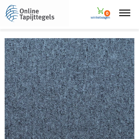
0
winkelwagen