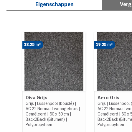
Eigenschappen
Verg
18.25 m²
19.25 m²
Diva Grijs
Aero Gris
Grijs
|
Lussenpool (bouclé)
|
Grijs
|
Lussenpool 
AC 22 Normaal woongebruik
|
AC 22 Normaal wo
Gemêleerd
|
50 x 50 cm
|
Gemêleerd
|
50 x 
Back2Back (Bitumen)
|
Back2Back (Bitum
Polypropyleen
Polypropyleen