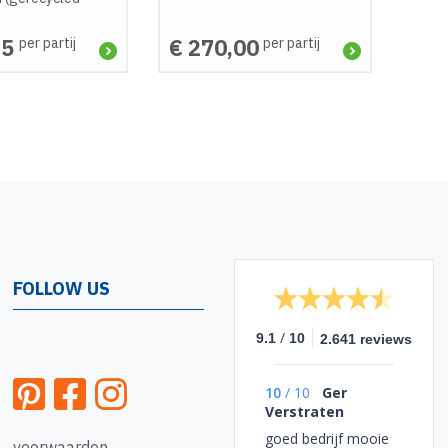
75
€ 270,00
per partij
per partij
FOLLOW US
/
9.1
10
2.641 reviews
10
/
10
Ger
Verstraten
goed bedrijf mooie
voorwaarden