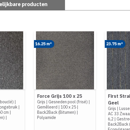
elijkbare producten
16.25 m²
23.75 m²
Force Grijs 100 x 25
First Stra
(bouclé)
|
Grijs
|
Gesneden pool (frisé)
|
Geel
ongebruik
|
Gemêleerd
|
100 x 25
|
Grijs
|
Lusse
50 cm
|
Back2Back (Bitumen)
|
AC 33 Zwaar
en)
|
Polyamide
6,2
|
Gestre
Back2Back 
Econylgaren