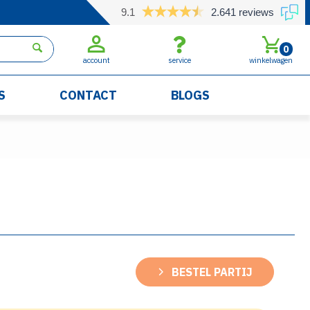
9.1
2.641 reviews
0
account
service
winkelwagen
S
CONTACT
BLOGS
BESTEL PARTIJ