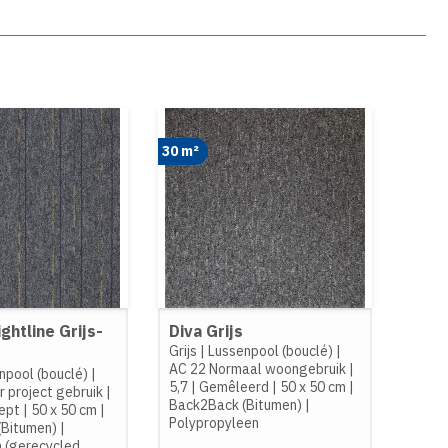
30 m²
ightline Grijs-
Diva Grijs
Grijs
|
Lussenpool (bouclé)
|
AC 22 Normaal woongebruik
|
npool (bouclé)
|
5,7
|
Gemêleerd
|
50 x 50 cm
|
 project gebruik
|
Back2Back (Bitumen)
|
ept
|
50 x 50 cm
|
Polypropyleen
(Bitumen)
|
 (gerecycled