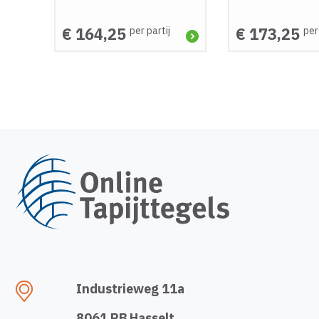
€ 164,25
€ 173,25
per partij
per
Industrieweg 11a
8061 RB Hasselt