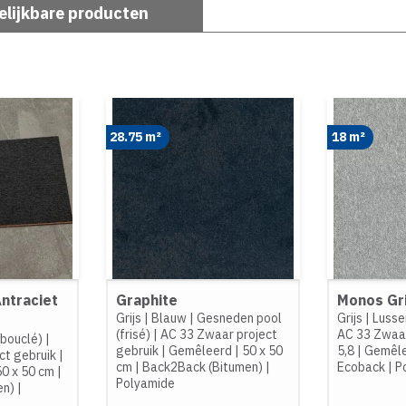
elijkbare producten
28.75 m²
18 m²
Antraciet
Graphite
Monos Gri
Grijs
|
Blauw
|
Gesneden pool
Grijs
|
Lusse
(frisé)
|
AC 33 Zwaar project
AC 33 Zwaar
(bouclé)
|
gebruik
|
Gemêleerd
|
50 x 50
5,8
|
Gemêl
ct gebruik
|
cm
|
Back2Back (Bitumen)
|
Ecoback
|
P
50 x 50 cm
|
Polyamide
en)
|