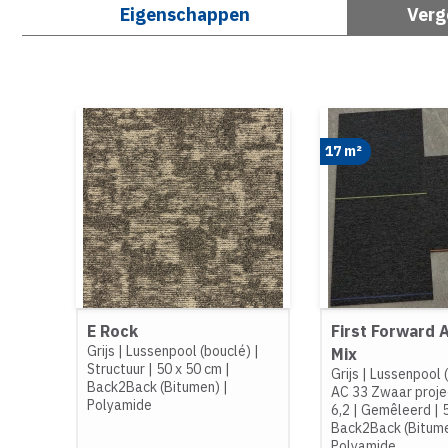
Eigenschappen
Verg
17 m²
E Rock
First Forward 
Grijs
|
Lussenpool (bouclé)
|
Mix
Structuur
|
50 x 50 cm
|
Grijs
|
Lussenpool 
Back2Back (Bitumen)
|
AC 33 Zwaar proje
Polyamide
6,2
|
Gemêleerd
|
Back2Back (Bitum
Polyamide