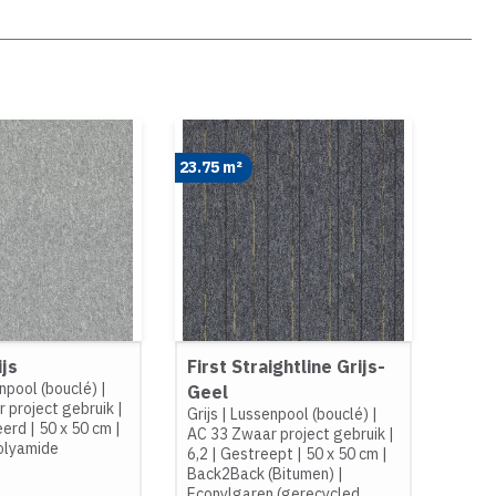
23.75 m²
js
First Straightline Grijs-
npool (bouclé)
|
Geel
 project gebruik
|
Grijs
|
Lussenpool (bouclé)
|
eerd
|
50 x 50 cm
|
AC 33 Zwaar project gebruik
|
olyamide
6,2
|
Gestreept
|
50 x 50 cm
|
Back2Back (Bitumen)
|
Econylgaren (gerecycled