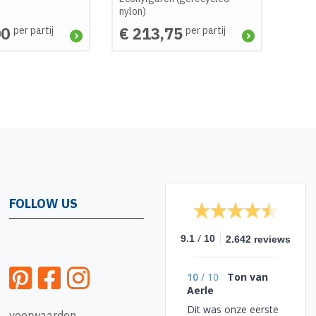
nylon)
00
€ 213,75
per partij
per partij
FOLLOW US
/
9.1
10
2.642 reviews
10
/
10
Ton van
Aerle
Dit was onze eerste
voorwaarden