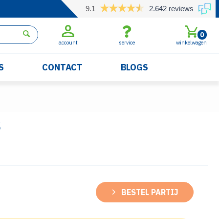
9.1
2.642 reviews
0
account
service
winkelwagen
S
CONTACT
BLOGS
S
BESTEL PARTIJ