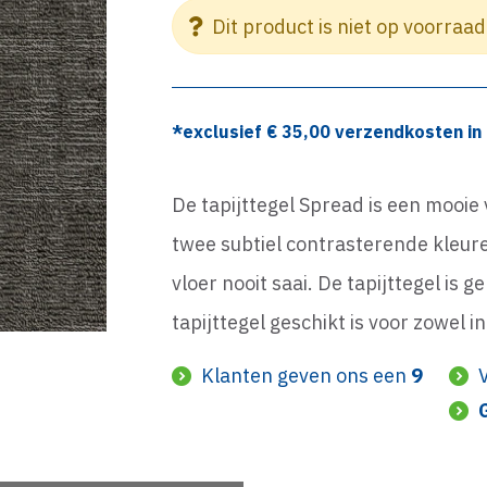
Dit product is niet op voorraad
*exclusief €
35,00
verzendkosten in 
De tapijttegel Spread is een mooie
twee subtiel contrasterende kleure
vloer nooit saai. De tapijttegel i
tapijttegel geschikt is voor zowel i
Klanten geven ons een
9