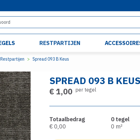
EGELS
RESTPARTIJEN
ACCESSOIRE
Restpartijen
Spread 093 B Keus
SPREAD 093 B KEU
€ 1,00
per tegel
Totaalbedrag
0
tegel
€ 0,00
0
m²