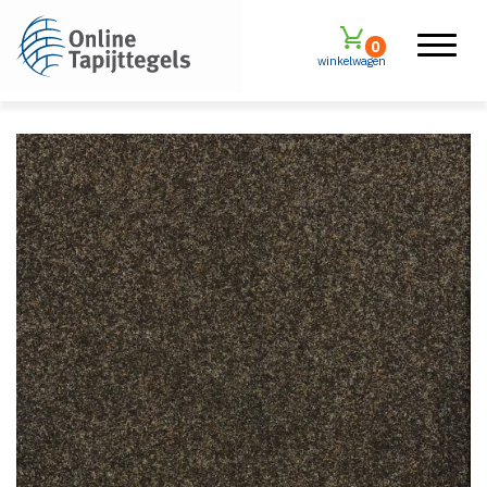
0
winkelwagen