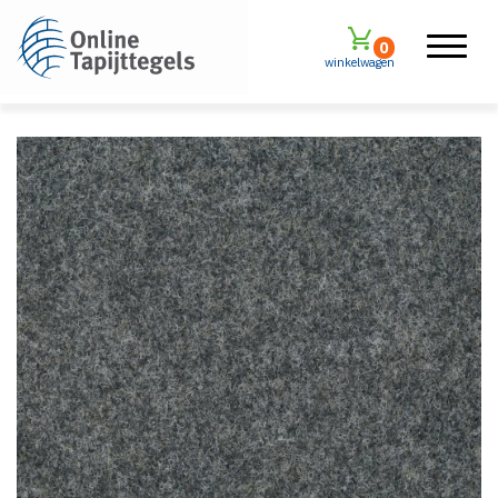
0
winkelwagen