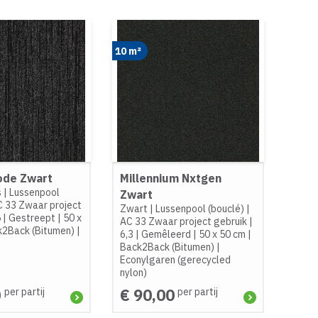
10 m²
ode Zwart
Millennium Nxtgen
s
|
Lussenpool
Zwart
 33 Zwaar project
Zwart
|
Lussenpool (bouclé)
|
5
|
Gestreept
|
50 x
AC 33 Zwaar project gebruik
|
k2Back (Bitumen)
|
6,3
|
Gemêleerd
|
50 x 50 cm
|
Back2Back (Bitumen)
|
Econylgaren (gerecycled
nylon)
0
€ 90,00
per partij
per partij