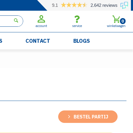
9.1
2.642 reviews
0
account
service
winkelwagen
S
CONTACT
BLOGS
BESTEL PARTIJ