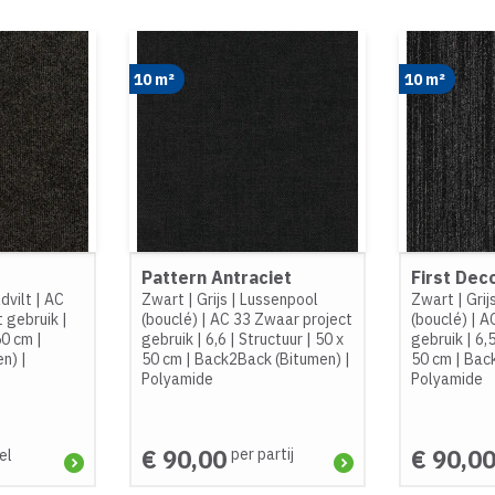
10 m²
10 m²
Pattern Antraciet
First Dec
dvilt
|
AC
Zwart
|
Grijs
|
Lussenpool
Zwart
|
Grij
t gebruik
|
(bouclé)
|
AC 33 Zwaar project
(bouclé)
|
AC
50 cm
|
gebruik
|
6,6
|
Structuur
|
50 x
gebruik
|
6,
en)
|
50 cm
|
Back2Back (Bitumen)
|
50 cm
|
Bac
Polyamide
Polyamide
€ 90,00
€ 90,0
per partij
el