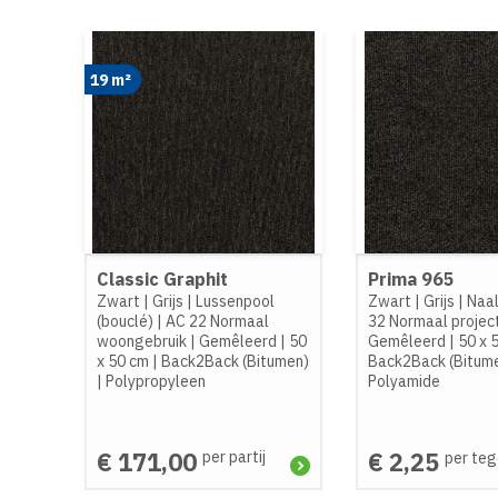
19 m²
Classic Graphit
Prima 965
Zwart
|
Grijs
|
Lussenpool
Zwart
|
Grijs
|
Naal
(bouclé)
|
AC 22 Normaal
32 Normaal projec
woongebruik
|
Gemêleerd
|
50
Gemêleerd
|
50 x 
x 50 cm
|
Back2Back (Bitumen)
Back2Back (Bitum
|
Polypropyleen
Polyamide
€ 171,00
€ 2,25
per partij
per teg