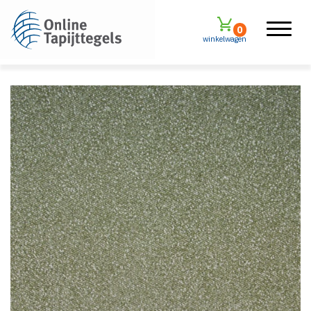
0
winkelwagen