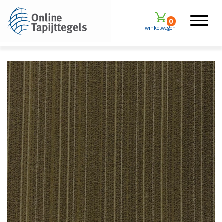
0
winkelwagen