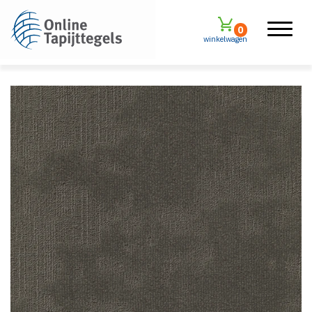
0
winkelwagen