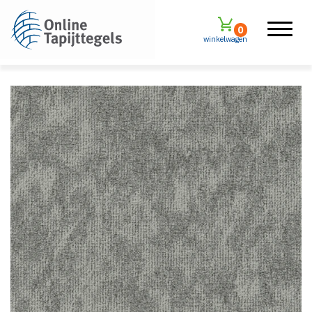
0
winkelwagen