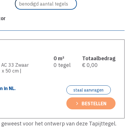
tor
0
m²
Totaalbedrag
0
tegel
€ 0,00
 | AC 33 Zwaar
0 x 50 cm |
 in NL.
staal aanvragen
BESTELLEN
s geweest voor het ontwerp van deze Tapijttegel.