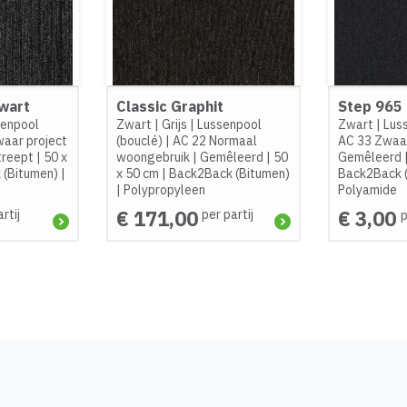
Zwart
Classic Graphit
Step 965
senpool
Zwart
|
Grijs
|
Lussenpool
Zwart
|
Lus
aar project
(bouclé)
|
AC 22 Normaal
AC 33 Zwaar
treept
|
50 x
woongebruik
|
Gemêleerd
|
50
Gemêleerd
 (Bitumen)
|
x 50 cm
|
Back2Back (Bitumen)
Back2Back 
|
Polypropyleen
Polyamide
€ 171,00
€ 3,00
rtij
per partij
p