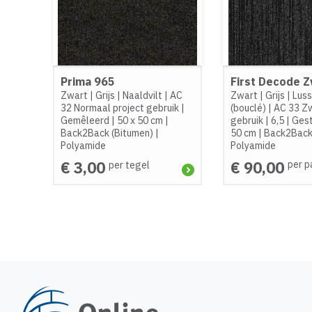
Prima 965
First Decode 
Zwart
|
Grijs
|
Naaldvilt
|
AC
Zwart
|
Grijs
|
Lus
32 Normaal project gebruik
|
(bouclé)
|
AC 33 Zw
Gemêleerd
|
50 x 50 cm
|
gebruik
|
6,5
|
Ges
Back2Back (Bitumen)
|
50 cm
|
Back2Back
Polyamide
Polyamide
€ 3,00
€ 90,00
per pa
per tegel