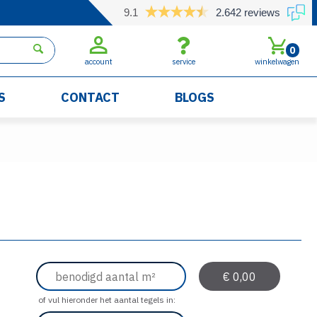
9.1
2.642 reviews
0
account
service
winkelwagen
S
CONTACT
BLOGS
of vul hieronder het aantal tegels in: