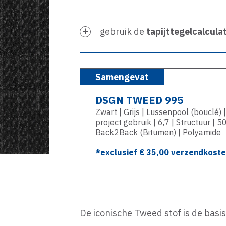
gebruik de
tapijttegelcalcula
Samengevat
DSGN TWEED 995
Zwart | Grijs | Lussenpool (bouclé)
project gebruik | 6,7 | Structuur | 5
Back2Back (Bitumen) | Polyamide
*exclusief €
35,00
verzendkosten
De iconische Tweed stof is de basi