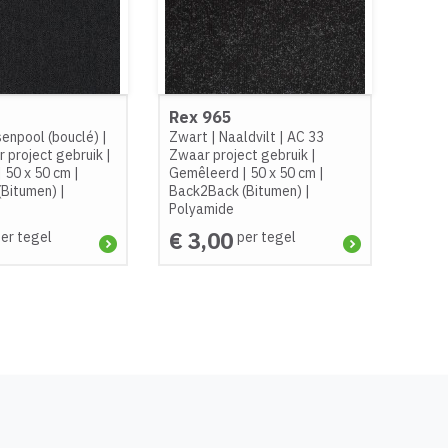
Rex 965
senpool (bouclé)
|
Zwart
|
Naaldvilt
|
AC 33
 project gebruik
|
Zwaar project gebruik
|
|
50 x 50 cm
|
Gemêleerd
|
50 x 50 cm
|
(Bitumen)
|
Back2Back (Bitumen)
|
Polyamide
€ 3,00
er tegel
per tegel