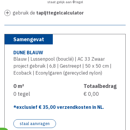
staat gelijk aan
0
tegel
gebruik de
tapijttegelcalculator
Samengevat
DUNE BLAUW
Blauw | Lussenpool (bouclé) | AC 33 Zwaar
project gebruik | 6,8 | Gestreept | 50 x 50 cm |
Ecoback | Econylgaren (gerecycled nylon)
0
m²
Totaalbedrag
0
tegel
€ 0,00
*exclusief €
35,00
verzendkosten in NL.
staal aanvragen