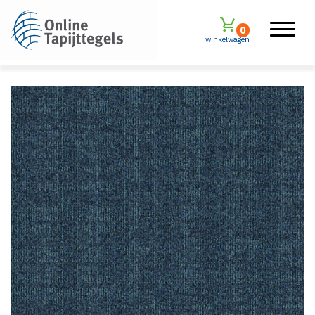
0
winkelwagen