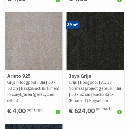
39 m²
Aristo 925
Joya Grijs
Grijs
|
Hoogpool
|
Uni
|
50 x
Grijs
|
Hoogpool
|
AC 32
50 cm
|
Back2Back (Bitumen)
Normaal project gebruik
|
Uni
|
Econylgaren (gerecycled
|
50 x 50 cm
|
Back2Back
nylon)
(Bitumen)
|
Polyamide
per partij
€ 4,00
€ 624,00
per tegel