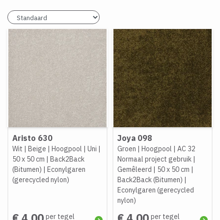
Aristo 630
Joya 098
Wit
|
Beige
|
Hoogpool
|
Uni
|
Groen
|
Hoogpool
|
AC 32
50 x 50 cm
|
Back2Back
Normaal project gebruik
|
(Bitumen)
|
Econylgaren
Gemêleerd
|
50 x 50 cm
|
(gerecycled nylon)
Back2Back (Bitumen)
|
Econylgaren (gerecycled
nylon)
€ 4,00
€ 4,00
per tegel
per tegel