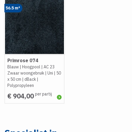
56.5 m²
Primrose 074
Blauw
|
Hoogpool
|
AC 23
Zwaar woongebruik
|
Uni
|
50
x 50 cm
|
dBack
|
Polypropyleen
per partij
€ 904,00