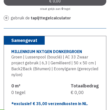
staat gelijk aan
0
tegel
gebruik de
tapijttegelcalculator
Samengevat
MILLENNIUM NXTGEN DONKERGROEN
Groen | Lussenpool (bouclé) | AC 33 Zwaar
project gebruik | 6,3 | Gemêleerd | 50 x 50 cm |
Back2Back (Bitumen) | Econylgaren (gerecycled
nylon)
0
m²
Totaalbedrag
0
tegel
€ 0,00
*exclusief €
35,00
verzendkosten in NL.