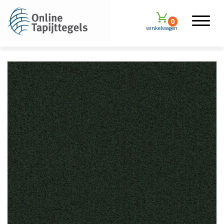
0
winkelwagen