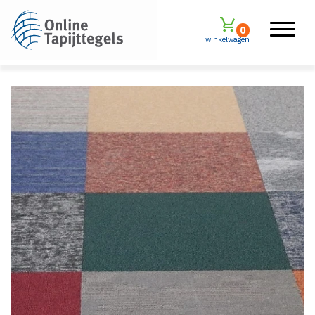
0
winkelwagen