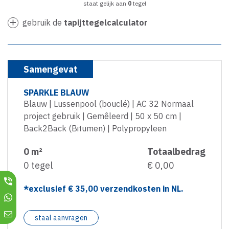
staat gelijk aan
0
tegel
gebruik de
tapijttegelcalculator
Samengevat
SPARKLE BLAUW
Blauw | Lussenpool (bouclé) | AC 32 Normaal
project gebruik | Gemêleerd | 50 x 50 cm |
Back2Back (Bitumen) | Polypropyleen
0
m²
Totaalbedrag
0
tegel
€ 0,00
*exclusief €
35,00
verzendkosten in NL.
staal aanvragen