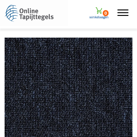
0
winkelwagen