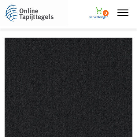
0
winkelwagen