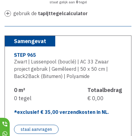
staat gelijk aan
0
tegel
gebruik de
tapijttegelcalculator
Samengevat
STEP 965
Zwart | Lussenpool (bouclé) | AC 33 Zwaar
project gebruik | Gemêleerd | 50 x 50 cm |
Back2Back (Bitumen) | Polyamide
0
m²
Totaalbedrag
0
tegel
€ 0,00
*exclusief €
35,00
verzendkosten in NL.
staal aanvragen