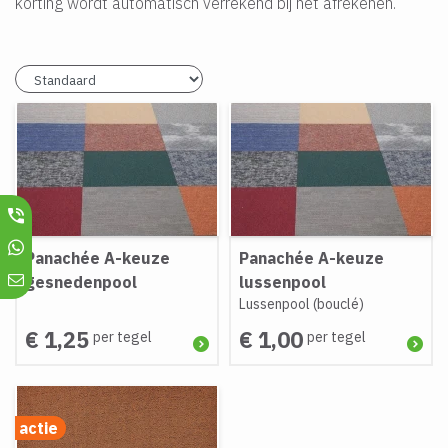
korting wordt automatisch verrekend bij het afrekenen.
Panachée A-keuze
Panachée A-keuze
gesnedenpool
lussenpool
Lussenpool (bouclé)
€ 1,25
€ 1,00
per tegel
per tegel
actie