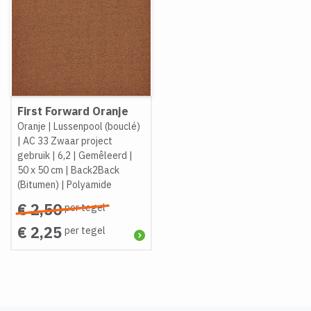
First Forward Oranje
Oranje
|
Lussenpool (bouclé)
|
AC 33 Zwaar project
gebruik
|
6,2
|
Gemêleerd
|
50 x 50 cm
|
Back2Back
(Bitumen)
|
Polyamide
€ 2,50
per tegel
€ 2,25
per tegel