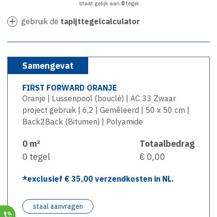
staat gelijk aan
0
tegel
gebruik de
tapijttegelcalculator
Samengevat
FIRST FORWARD ORANJE
Oranje | Lussenpool (bouclé) | AC 33 Zwaar
project gebruik | 6,2 | Gemêleerd | 50 x 50 cm |
Back2Back (Bitumen) | Polyamide
0
m²
Totaalbedrag
0
tegel
€ 0,00
*exclusief €
35,00
verzendkosten in NL.
staal aanvragen