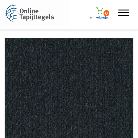
0
winkelwagen