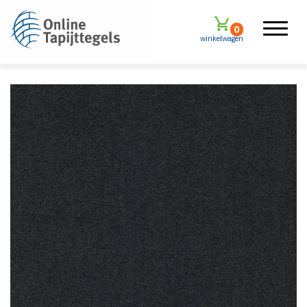
0
winkelwagen