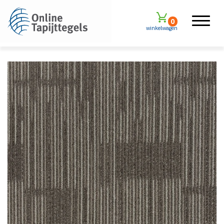
0
winkelwagen