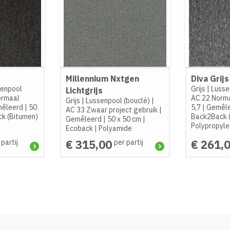
Millennium Nxtgen
Diva Grijs
senpool
Grijs
|
Lusse
Lichtgrijs
ormaal
AC 22 Norm
Grijs
|
Lussenpool (bouclé)
|
êleerd
|
50
5,7
|
Gemêl
AC 33 Zwaar project gebruik
|
k (Bitumen)
Back2Back 
Gemêleerd
|
50 x 50 cm
|
Polypropyl
Ecoback
|
Polyamide
€ 315,00
€ 261,
 partij
per partij