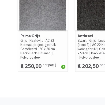
Prima Grijs
Anthraci
Grijs
|
Naaldvilt
|
AC 32
Zwart
|
Grijs
|
Lus
Normaal project gebruik
|
(bouclé)
|
AC 22 N
Gemêleerd
|
50 x 50 cm
|
woongebruik
|
Gem
Back2Back (Bitumen)
|
x 50 cm
|
Back2Bac
Polypropyleen
|
Polypropyleen
€ 250,00
€ 202,50
per partij
per