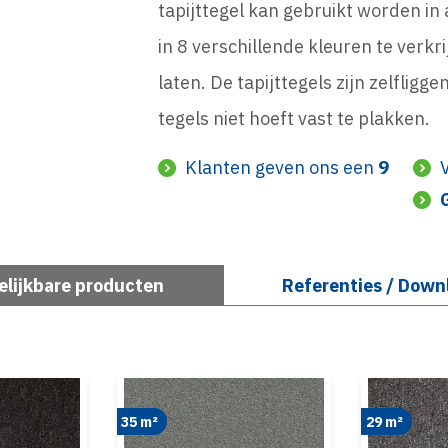
tapijttegel kan gebruikt worden in 
in 8 verschillende kleuren te verkri
laten. De tapijttegels zijn zelfli
tegels niet hoeft vast te plakken.
Klanten geven ons een
9
elijkbare producten
Referenties / Down
35 m²
29 m²