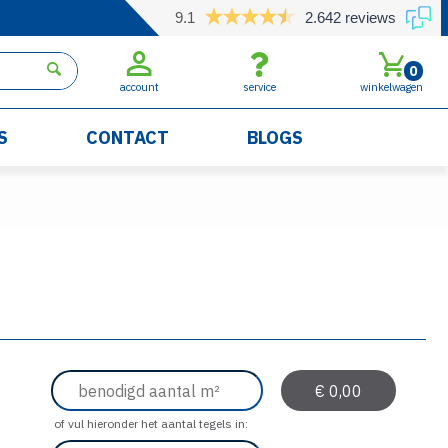
9.1
2.642 reviews
0
account
service
winkelwagen
S
CONTACT
BLOGS
of vul hieronder het aantal tegels in: