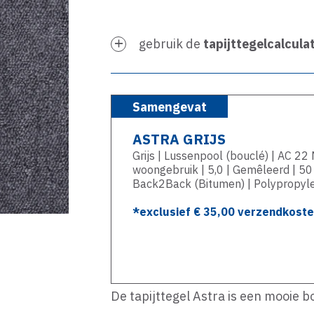
gebruik de
tapijttegelcalcula
Samengevat
ASTRA GRIJS
Grijs | Lussenpool (bouclé) | AC 2
woongebruik | 5,0 | Gemêleerd | 50
Back2Back (Bitumen) | Polypropyl
*exclusief €
35,00
verzendkosten
De tapijttegel Astra is een mooie 