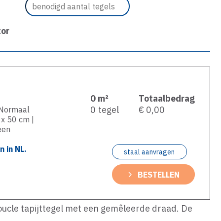
tor
0
m²
Totaalbedrag
0
tegel
€ 0,00
2 Normaal
 x 50 cm |
een
 in NL.
staal aanvragen
BESTELLEN
boucle tapijttegel met een gemêleerde draad. De