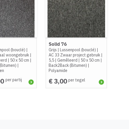
Solid 76
npool (bouclé)
|
Grijs
|
Lussenpool (bouclé)
|
aal woongebruik
|
AC 33 Zwaar project gebruik
|
eerd
|
50 x 50 cm
|
5,5
|
Gemêleerd
|
50 x 50 cm
|
(Bitumen)
|
Back2Back (Bitumen)
|
een
Polyamide
00
€ 3,00
per partij
per tegel