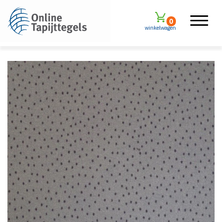
0
winkelwagen