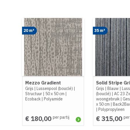
20 m²
35 m²
Mezzo Gradient
Solid Stripe Gr
Grijs
|
Lussenpool (bouclé)
|
Grijs
|
Blauw
|
Lus
Structuur
|
50 x 50 cm
|
(bouclé)
|
AC 23 Z
Ecoback
|
Polyamide
woongebruik
|
Ges
x 50 cm
|
Back2Bac
|
Polypropyleen
€ 180,00
€ 315,00
per partij
per