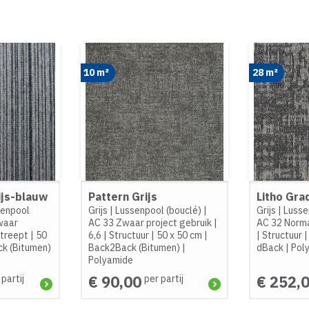
10 m²
28 m²
ijs-blauw
Pattern Grijs
Litho Grad
senpool
Grijs
|
Lussenpool (bouclé)
|
Grijs
|
Lusse
waar
AC 33 Zwaar project gebruik
|
AC 32 Norma
treept
|
50
6,6
|
Structuur
|
50 x 50 cm
|
|
Structuur
k (Bitumen)
Back2Back (Bitumen)
|
dBack
|
Pol
Polyamide
€ 90,00
€ 252,
 partij
per partij