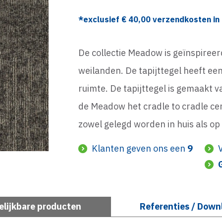
*exclusief €
40,00
verzendkosten in 
De collectie Meadow is geïnspireer
weilanden. De tapijttegel heeft een
ruimte. De tapijttegel is gemaakt
de Meadow het cradle to cradle cert
zowel gelegd worden in huis als op
Klanten geven ons een
9
elijkbare producten
Referenties / Down