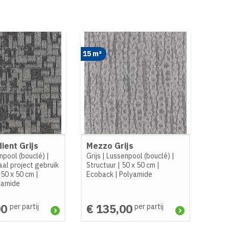
15 m²
ient Grijs
Mezzo Grijs
npool (bouclé)
|
Grijs
|
Lussenpool (bouclé)
|
al project gebruik
Structuur
|
50 x 50 cm
|
|
50 x 50 cm
|
Ecoback
|
Polyamide
yamide
00
€ 135,00
per partij
per partij